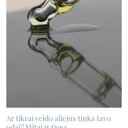
Ar tikrai veido aliejus tinka tavo
odai? Mitai ir tiesa.