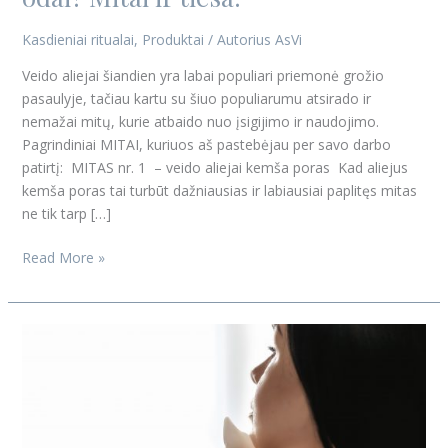
Kasdieniai ritualai
,
Produktai
/ Autorius
AsVi
Veido aliejai šiandien yra labai populiari priemonė grožio
pasaulyje, tačiau kartu su šiuo populiarumu atsirado ir
nemažai mitų, kurie atbaido nuo įsigijimo ir naudojimo.
Pagrindiniai MITAI, kuriuos aš pastebėjau per savo darbo
patirtį: MITAS nr. 1 – veido aliejai kemša poras Kad aliejus
kemša poras tai turbūt dažniausias ir labiausiai paplitęs mitas
ne tik tarp […]
Read More »
Guaša
–
nuo
ko
pradėti?