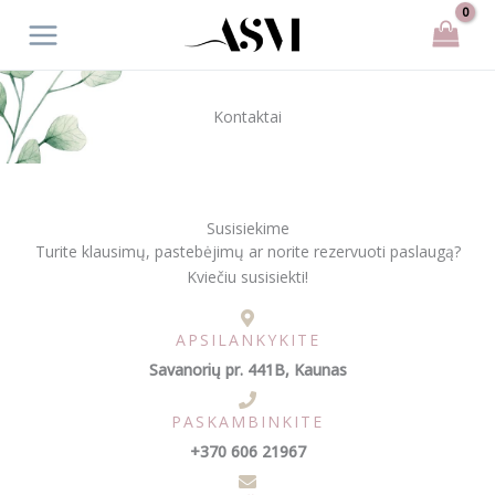
Pereiti
prie
turinio
Kontaktai
Susisiekime
Turite klausimų, pastebėjimų ar norite rezervuoti paslaugą?
Kviečiu susisiekti!
APSILANKYKITE
Savanorių pr. 441B, Kaunas
PASKAMBINKITE
+370 606 21967