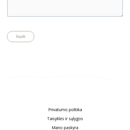
m
e
n
t
o
Siųsti
r
M
e
s
s
a
g
e
*
Privatumo politika
Taisyklės ir sąlygos
Mano paskyra