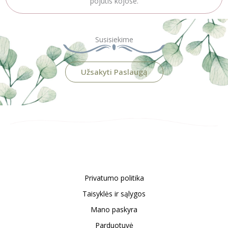
pojūtis kojose.
Susisiekime
Užsakyti Paslaugą
Privatumo politika
Taisyklės ir sąlygos
Mano paskyra
Parduotuvė