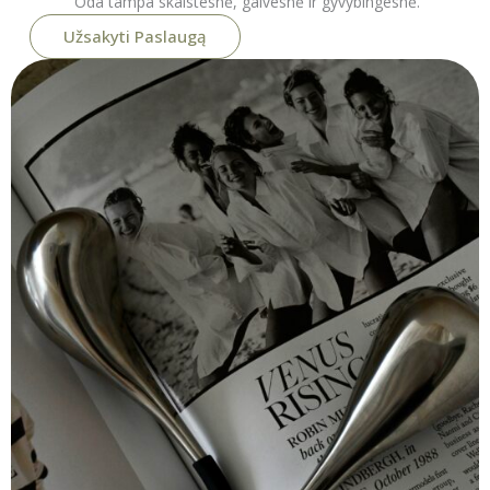
Oda tampa skaistesnė, gaivesnė ir gyvybingesnė.
Užsakyti Paslaugą