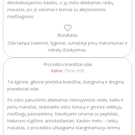
detoksikuojančios kaukės, o jų metu atliekamas rankų
masažas, po jo serumai ir kremai su aktyviosiomis
medžiagomis.
Rezultatas
Oda tampa švaresnė, lygesnė, sumažėja porų matomumas ir
riebalų išsiskyrimas.
Procedūra brandžiai odai
Kaina:
75min 85€
Tai ilgesnė, gilesnė priežiūra brandžiai, stangrumą ir drėgmę
praradusiai odai.
Po odos paruošimo atliekamas intensyvesnis veido, kaklo ir
pečių masažas, skatinantis odos tonusą ir geresnį veikliųjų
medžiagų pasisavinimą. Naudojami serumai su peptidais,
hialurono rūgštimi, antioksidantais. Kaukės metu – rankų
masažas, o procedūra užbaigiama stangrinamuoju kremu.