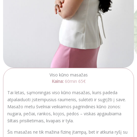
Viso kūno masažas
Kaina:
60min 65€
Tai lėtas, sąmoningas viso kūno masažas, kuris padeda
atpalaiduoti įsitempusius raumenis, sulėtėti ir sugrįžti į save.
Masažo metu švelniai veikiamos pagrindinės kūno zonos:
nugara, pečiai, rankos, kojos, pėdos – viskas apgaubiama
šiltais prisilietimais, kvapais ir tyla.
Šis masažas ne tik mažina fizinę įtampą, bet ir atkuria ryšį su