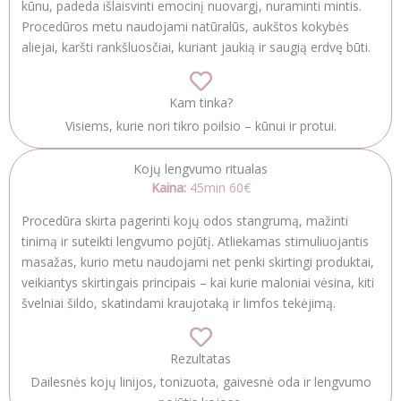
kūnu, padeda išlaisvinti emocinį nuovargį, nuraminti mintis.
Procedūros metu naudojami natūralūs, aukštos kokybės
aliejai, karšti rankšluosčiai, kuriant jaukią ir saugią erdvę būti.
Kam tinka?
Visiems, kurie nori tikro poilsio – kūnui ir protui.
Kojų lengvumo ritualas
Kaina:
45min 60€
Procedūra skirta pagerinti kojų odos stangrumą, mažinti
tinimą ir suteikti lengvumo pojūtį. Atliekamas stimuliuojantis
masažas, kurio metu naudojami net penki skirtingi produktai,
veikiantys skirtingais principais – kai kurie maloniai vėsina, kiti
švelniai šildo, skatindami kraujotaką ir limfos tekėjimą.
Rezultatas
Dailesnės kojų linijos, tonizuota, gaivesnė oda ir lengvumo