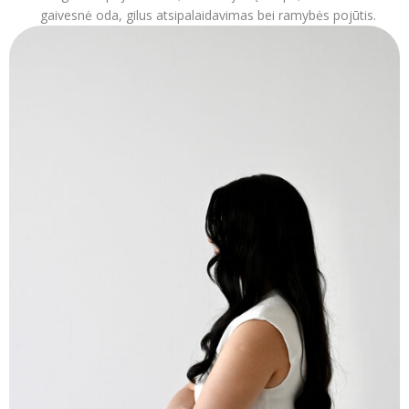
gaivesnė oda, gilus atsipalaidavimas bei ramybės pojūtis.