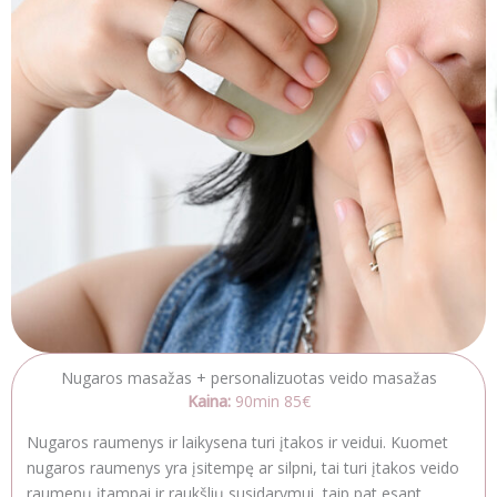
Nugaros masažas + personalizuotas veido masažas
Kaina:
90min 85€
Nugaros raumenys ir laikysena turi įtakos ir veidui. Kuomet
nugaros raumenys yra įsitempę ar silpni, tai turi įtakos veido
raumenų įtampai ir raukšlių susidarymui, taip pat esant