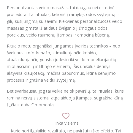
Personalizuotas veido masažas, tai daugiau nei estetinė
procedūra. Tai ritualas, kelionė į ramybę, odos švytėjimą ir
gilų susijungimą su savimi. Kiekvienas personalizuotas veido
masažas gimsta iš atidaus žvilgsnio į žmogaus odos
poreikius, veido raumenų įtampas ir emocinę būseną.
Ritualo metu organiškai jungiamos įvairios technikos – nuo
švelnaus limfodrenažo, stimuliuojančio kobido,
atpalaiduojančių guasha judesių iki veido modeliuojančių
miofiascialinių ir liftingo elementų. Šis unikalus derinys
aktyvina kraujotaką, mažina paburkimus, lėtina senėjimo
procesus ir gražina veidui švytėjimą.
Bet svarbiausia, jog tai veikia ne tik paviršių, tai ritualas, kuris
ramina nervų sistemą, atpalaiduoja įtampas, sugrąžina kūną
į „čia ir dabar“ momentą.
Tinka visiems
Kurie nori ilgalaikio rezultato, ne paviršutiniško efekto. Tai