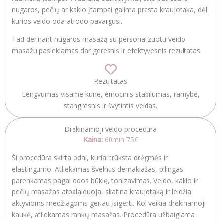
nugaros, pečių ar kaklo įtampai galima prasta kraujotaka, dėl
kurios veido oda atrodo pavargusi.
Tad derinant nugaros masažą su personalizuotu veido
masažu pasiekiamas dar geresnis ir efektyvesnis rezultatas.
Rezultatas
Lengvumas visame kūne, emocinis stabilumas, ramybė,
stangresnis ir švytintis veidas.
Drėkinamoji veido procedūra
Kaina:
60min 75€
Ši procedūra skirta odai, kuriai trūksta drėgmės ir
elastingumo. Atliekamas švelnus demakiažas, pilingas
parenkamas pagal odos būklę, tonizavimas. Veido, kaklo ir
pečių masažas atpalaiduoja, skatina kraujotaką ir leidžia
aktyvioms medžiagoms geriau įsigerti. Kol veikia drėkinamoji
kaukė, atliekamas rankų masažas. Procedūra užbaigiama