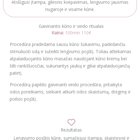
Atslūgusi įtampa, gilesnis kvėpavimas, lengvumo jausmas
nugaroje ir visame kūne.
Gaivinantis kūno ir veido ritualas
Kaina:
100
min 110€
Procedūra pradedama sausu kūno šukavimu, padedančiu
stimuliuoti odą ir suteikti lengvumo pojūtį. Toliau atliekamas
atpalaiduojantis kūno masažas naudojant kūno kremą bei
šilti rankšluosčiai, sukuriantys jaukią ir giliai atpalaiduojančią
patirtį.
Procedūrą papildo gaivinanti veido procedūra, pritaikyta
odos poreikiams, siekiant atkurti odos skaistumą, drėgmę ir
poilsio pojūtį.
Rezultatas
Lengvumo pojūtis kūne, sumažėjusi įtampa, skaistesnė ir