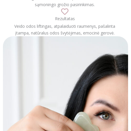
sąmoningo grožio pasirinkimas.
Rezultatas
Veido odos liftingas, atpalaiduoti raumenys, pašalinta
įtampa, natūralus odos švytėjimas, emocinė gerovė.