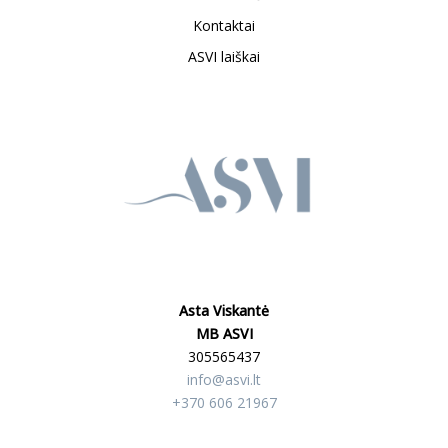
Kontaktai
ASVI laiškai
Asta Viskantė
MB ASVI
305565437
info@asvi.lt
+370 606 21967