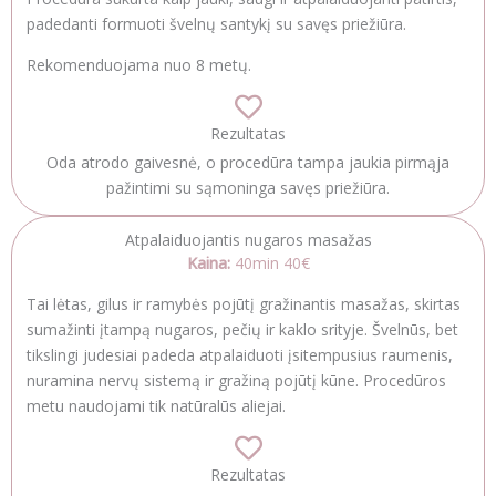
padedanti formuoti švelnų santykį su savęs priežiūra.
Rekomenduojama nuo 8 metų.
Rezultatas
Oda atrodo gaivesnė, o procedūra tampa jaukia pirmąja
pažintimi su sąmoninga savęs priežiūra.
Atpalaiduojantis nugaros masažas
Kaina:
40min 40€
Tai lėtas, gilus ir ramybės pojūtį gražinantis masažas, skirtas
sumažinti įtampą nugaros, pečių ir kaklo srityje. Švelnūs, bet
tikslingi judesiai padeda atpalaiduoti įsitempusius raumenis,
nuramina nervų sistemą ir gražiną pojūtį kūne. Procedūros
metu naudojami tik natūralūs aliejai.
Rezultatas