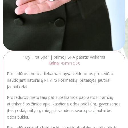
"My First Spa" | pirmoji SPA patirtis vaikams
Kaina:
45
min 55€
Procedūros metu atliekama lengva veido odos procedūra
naudojant natūralią PHYT’S kosmetiką, pritaikytą jautriai
jaunai odai.
Procedūros metu taip pat suteikiamos paprastos ir amžių
atitinkančios žinios apie: kasdienę odos priežiūrą, gyvensenos
įtaką odai, mitybą, miegą ir vandens svarbą savijautai bei
odos būklei.
Procedūra sukurta kaip jauki, saugi ir atpalaiduojanti patirtis,