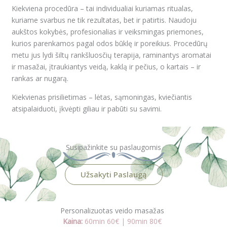
Kiekviena procedūra – tai individualiai kuriamas ritualas,
kuriame svarbus ne tik rezultatas, bet ir patirtis. Naudoju
aukštos kokybės, profesionalias ir veiksmingas priemones,
kurios parenkamos pagal odos būklę ir poreikius. Procedūrų
metu jus lydi šiltų rankšluosčių terapija, raminantys aromatai
ir masažai, įtraukiantys veidą, kaklą ir pečius, o kartais – ir
rankas ar nugarą.
Kiekvienas prisilietimas – lėtas, sąmoningas, kviečiantis
atsipalaiduoti, įkvėpti giliau ir pabūti su savimi.
Susipažinkite su paslaugomis
Užsakyti Paslaugą
Personalizuotas veido masažas
Kaina:
60min 60€ | 90min 80€