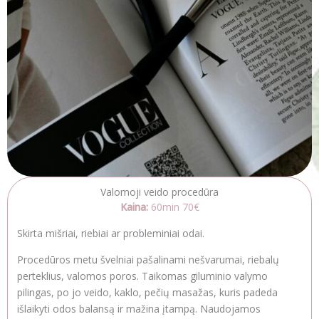
Valomoji veido procedūra
Kaina:
60min 70€
Skirta mišriai, riebiai ar probleminiai odai.
Procedūros metu švelniai pašalinami nešvarumai, riebalų
perteklius, valomos poros. Taikomas giluminio valymo
pilingas, po jo veido, kaklo, pečių masažas, kuris padeda
išlaikyti odos balansą ir mažina įtampą. Naudojamos