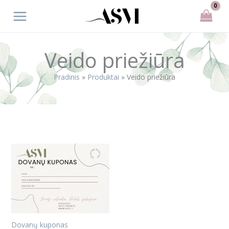
Pereiti
prie
turinio
Veido priežiūra
Pradinis
Produktai
Veido priežiūra
Price
range:
€25.00
through
€200.00
Dovanų kuponas