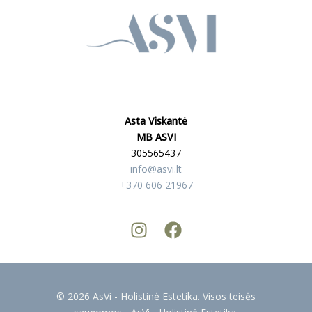
Asta Viskantė
MB ASVI
305565437
info@asvi.lt
+370 606 21967
© 2026 AsVi - Holistinė Estetika. Visos teisės