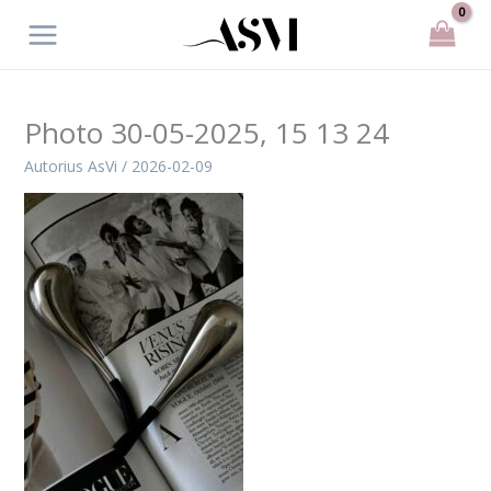
Pereiti
prie
turinio
Photo 30-05-2025, 15 13 24
Autorius
AsVi
/
2026-02-09