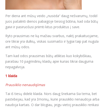
Per diena ant mūsų veido „nusėda“ daug nešvarumų, todėl
juos pašalinti dienos pabaigoje tiesiog būtina, kad oda būtų
gaivi ir pasiruošusi priimti kitus produktus į save.
Ryto prausimas ne ką mažiau svarbus, naktį prakaituojame,
ore tikrai yra dulkių, viskas susimaišo ir lygiai taip pat nugula
ant mūsų odos.
Tam kad odos prausimas būtų atliktas kuo kokybiškiau,
parašiau 10 pagrindinių klaidų apie kurias tikrai dauguma
nepagalvoja.
1 klaida
Prausiklio nenaudojimas
Tai iš tiesų didelė klaida. Nors daug šnekama šia tema, bet
pastebėjau, kad yra žmonių, kurie prausiklio nenaudoja arba
naudoja kartais. O dar blogiau, jeigu vietoj prausiklio renkasi