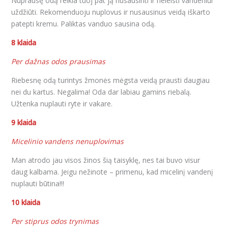
Nuprausę odą reikia tuoj pat ją nusausinti ir neleisti vandeniui
uždžiūti. Rekomenduoju nuplovus ir nusausinus veidą iškarto
patepti kremu. Paliktas vanduo sausina odą.
8 klaida
Per dažnas odos prausimas
Riebesnę odą turintys žmonės mėgsta veidą prausti daugiau
nei du kartus. Negalima! Oda dar labiau gamins riebalą.
Užtenka nuplauti ryte ir vakare.
9 klaida
Micelinio vandens nenuplovimas
Man atrodo jau visos žinos šią taisyklę, nes tai buvo visur
daug kalbama. Jeigu nežinote – primenu, kad micelinį vandenį
nuplauti būtina!!!
10 klaida
Per stiprus odos trynimas