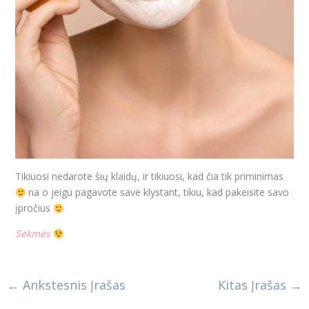
Tikiuosi nedarote šių klaidų, ir tikiuosi, kad čia tik priminimas
na o jeigu pagavote save klystant, tikiu, kad pakeisite savo
įpročius
Sėkmės
←
Ankstesnis Įrašas
Kitas Įrašas
→