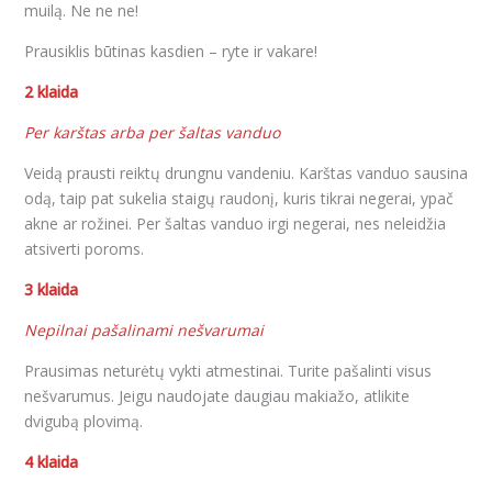
muilą. Ne ne ne!
Prausiklis būtinas kasdien – ryte ir vakare!
2 klaida
Per karštas arba per šaltas vanduo
Veidą prausti reiktų drungnu vandeniu. Karštas vanduo sausina
odą, taip pat sukelia staigų raudonį, kuris tikrai negerai, ypač
akne ar rožinei. Per šaltas vanduo irgi negerai, nes neleidžia
atsiverti poroms.
3 klaida
Nepilnai pašalinami nešvarumai
Prausimas neturėtų vykti atmestinai. Turite pašalinti visus
nešvarumus. Jeigu naudojate daugiau makiažo, atlikite
dvigubą plovimą.
4 klaida