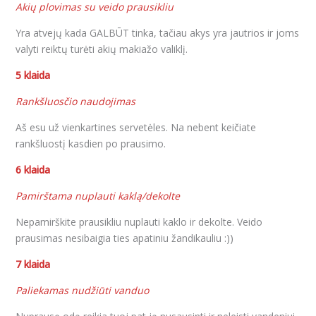
Akių plovimas su veido prausikliu
Yra atvejų kada GALBŪT tinka, tačiau akys yra jautrios ir joms
valyti reiktų turėti akių makiažo valiklį.
5 klaida
Rankšluosčio naudojimas
Aš esu už vienkartines servetėles. Na nebent keičiate
rankšluostį kasdien po prausimo.
6 klaida
Pamirštama nuplauti kaklą/dekolte
Nepamirškite prausikliu nuplauti kaklo ir dekolte. Veido
prausimas nesibaigia ties apatiniu žandikauliu :))
7 klaida
Paliekamas nudžiūti vanduo