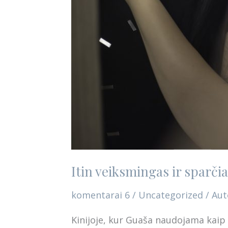
Itin veiksmingas ir sparči
komentarai 6
/
Uncategorized
/ Aut
Kinijoje, kur Guaša naudojama kaip 