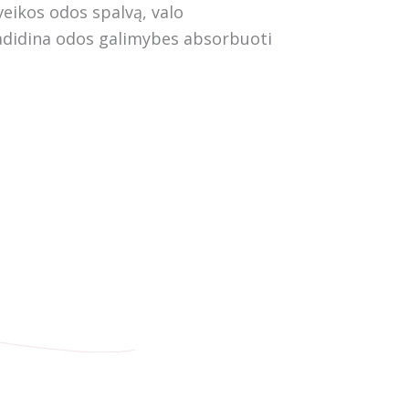
veikos odos spalvą, valo
padidina odos galimybes absorbuoti