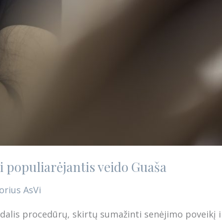
ai populiarėjantis veido Guaša
orius
AsVi
dalis procedūrų, skirtų sumažinti senėjimo poveikį ir