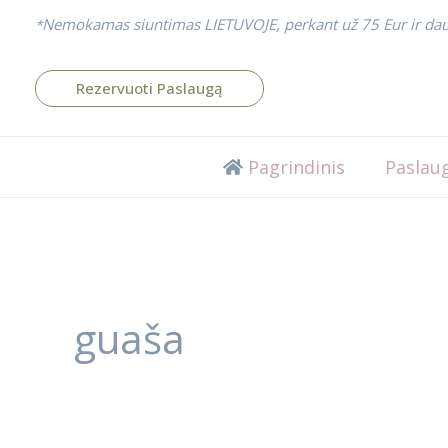
Pereiti
Nemokamas siuntimas LIETUVOJE, perkant už 75 Eur ir dau
*
prie
turinio
Rezervuoti Paslaugą
Pagrindinis
Paslau
guaša