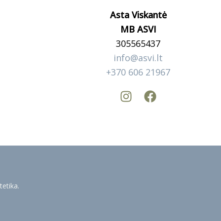
Asta Viskantė
MB ASVI
305565437
info@asvi.lt
+370 606 21967
tetika.