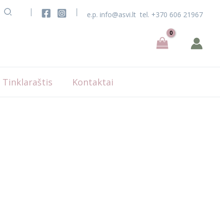
e.p.
info@asvi.lt
tel.
+370 606 21967
Tinklaraštis
Kontaktai