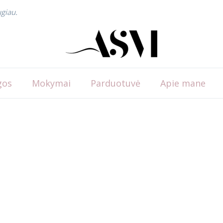
giau.
gos
Mokymai
Parduotuvė
Apie mane