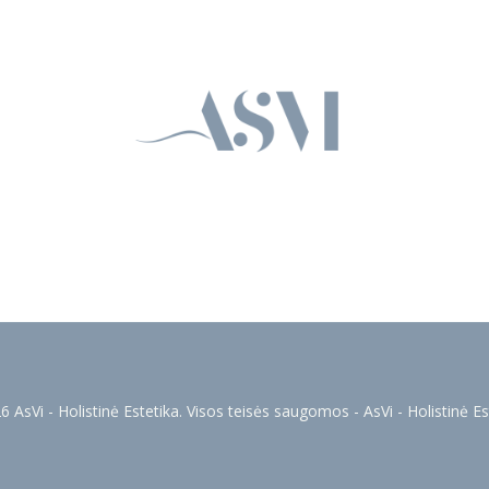
 AsVi - Holistinė Estetika. Visos teisės saugomos - AsVi - Holistinė Es