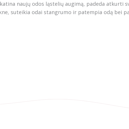
katina naujų odos ląstelių augimą, padeda atkurti s
akne, suteikia odai stangrumo ir patempia odą bei 